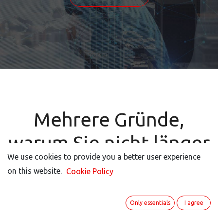
Mehrere Gründe,
warum Sie nicht länger
We use cookies to provide you a better user experience
We use cookies to provide you a better user experience
auf ITISeasy.business
on this website.
on this website.
Cookie Policy
Cookie Policy
warten können
Only essentials
Only essentials
I agree
I agree