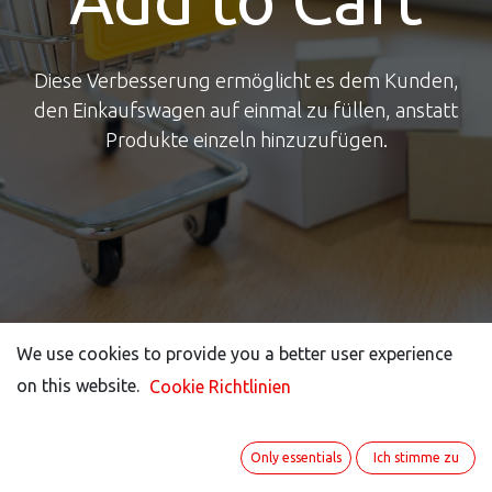
Diese Verbesserung ermöglicht es dem Kunden,
den Einkaufswagen auf einmal zu füllen, anstatt
Produkte einzeln hinzuzufügen.
We use cookies to provide you a better user experience
We use cookies to provide you a better user experience
on this website.
on this website.
Cookie Richtlinien
Cookie Richtlinien
Warum ITISeasy
Only essentials
Only essentials
Ich stimme zu
Ich stimme zu