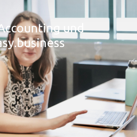
 Accounting und
asy.business