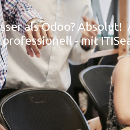
sser als Odoo? Absolut!
professionell - mit ITISe