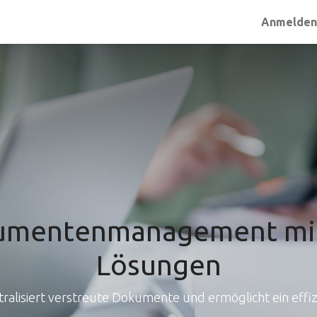
Anmelde
kumentenmanagement mit
Lösungen
isiert verstreute Dokumente und ermöglicht ein effiz