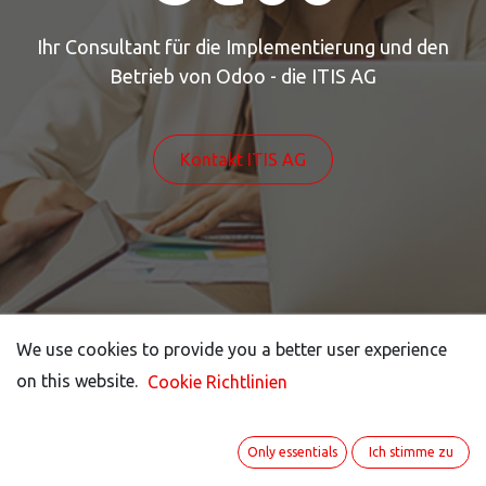
Ihr Consultant für die Implementierung und den
Betrieb von Odoo - die ITIS AG
Kontakt ITIS AG
We use cookies to provide you a better user experience
We use cookies to provide you a better user experience
on this website.
on this website.
Cookie Richtlinien
Cookie Richtlinien
Erfahrung sinnvoll eingesetzt -
für Ihren Erfolg!
Only essentials
Only essentials
Ich stimme zu
Ich stimme zu